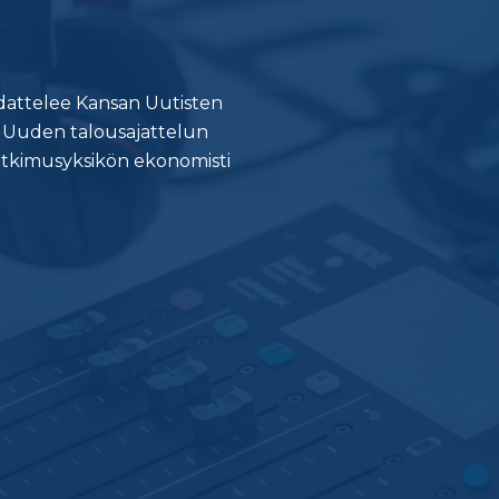
ohdattelee Kansan Uutisten
t Uuden talousajattelun
utkimusyksikön ekonomisti