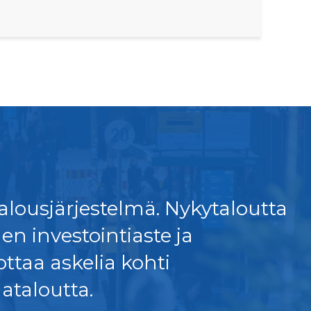
lousjärjestelmä. Nykytaloutta
en investointiaste ja
ttaa askelia kohti
taloutta.