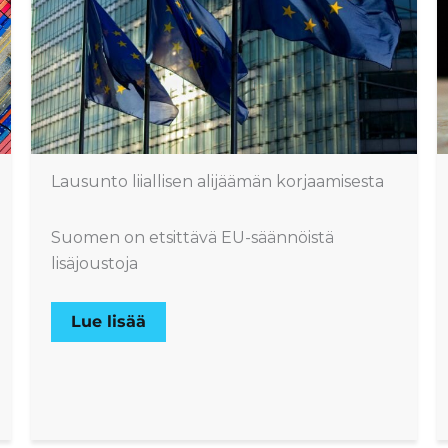
Lausunto liiallisen alijäämän korjaamisesta
Suomen on etsittävä EU-säännöistä
lisäjoustoja
Lue lisää