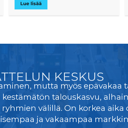
Lue lisää
TTELUN KESKUS
aminen, mutta myös epävakaa ta
i kestämätön talouskasvu, alhain
ryhmien välillä. On korkea aika o
oisempaa ja vakaampaa markkina