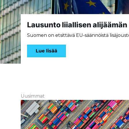
Lausunto liiallisen alijäämä
Suomen on etsittävä EU-säännöistä lisäjoust
Lue lisää
Uusimmat