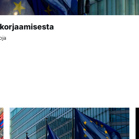
n korjaamisesta
oja